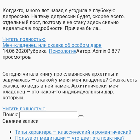
Когда-то, много лет назад я угодила в глубокую
депрессию. На тему депрессии будет, скорее всего,
отдельный пост, поэтому я не стану здесь сильно
вдаваться в подробности. Причина была...
Читать полностью
Меч-кладенец или сказка об особом даре
14.06.2020
Рубрика:
Психология
Автор:
Admin
0
877
просмотров
Сегодня читала книгу про славянские архетипы и
задумалась — а какой у меня меч-кладенец? Сказка есть
сказка, но ведь в ней намек. Архитипически, меч-
кладенец — это какой-то индивидуальный дар,
который...
Читать полностью
Поиск:
Свежие записи
Типы характера — классический и романтический
Польза от медитации — что дает эта практика?